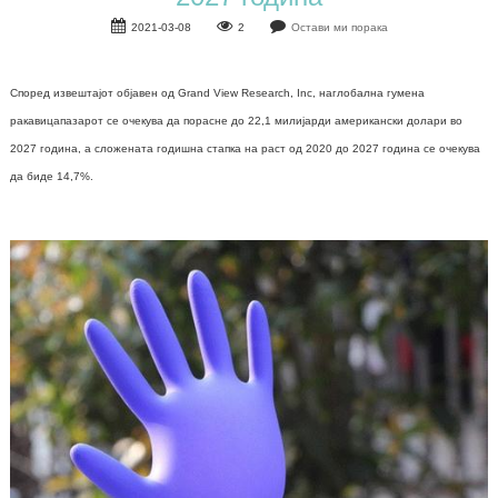
2021-03-08
2
Остави ми порака
Според извештајот објавен од Grand View Research, Inc, на
глобална гумена
ракавица
пазарот се очекува да порасне до 22,1 милијарди американски долари во
2027 година, а сложената годишна стапка на раст од 2020 до 2027 година се очекува
да биде 14,7%.