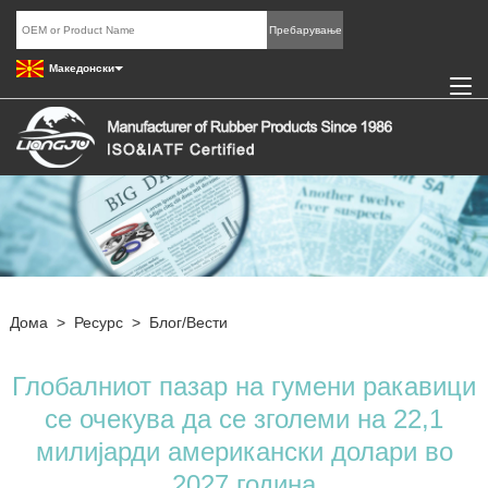
Македонски
Дома
>
Ресурс
>
Блог/Вести
Глобалниот пазар на гумени ракавици
се очекува да се зголеми на 22,1
милијарди американски долари во
2027 година