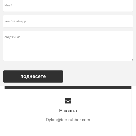
поднесете
Е-пошта
Dylan@tec-rubber.com