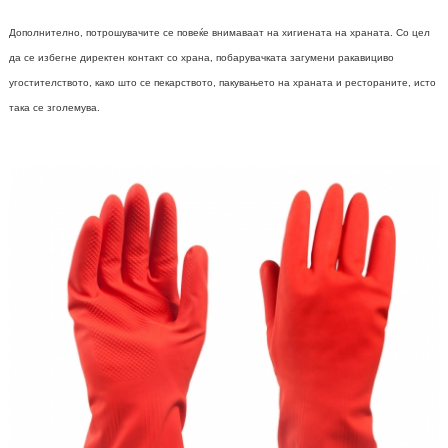
Дополнително, потрошувачите се повеќе внимаваат на хигиената на храната. Со цел
да се избегне директен контакт со храна, побарувачката за
гумени ракавици
во
угостителството, како што се пекарството, пакувањето на храната и рестораните, исто
така се зголемува.