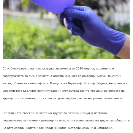
Со избувнувањето на новата круна пневмонија во 2020 година, зголемена е
побарувачката за лична заштитна опрема како што се ракавици, маски, заштитни
маски, облека за изолација итн. Владите на Германија, Италија, Индија, Австралија и
Обединетото Кралство континуирано ги зголемуваа своите трошоци во областа на
здравјето и хигиената, што силно го промовираше растот на
гумена ракавица
пазар.
Зголемената свест за заштита на трудот во различни земји ја поттикна
потрошувачката на
гумени ракавици
на пазарот на осигурување на трудот во областите
на автомобили, нафта и гас, градежништво, метални машини и хемикалии.