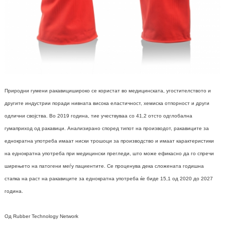
Природни гумени ракавици
широко се користат во медицинската, угостителството и
другите индустрии поради нивната висока еластичност, хемиска отпорност и други
одлични својства. Во 2019 година, тие учествуваа со 41,2 отсто од
глобална
гума
приход од ракавици. Анализирано според типот на производот, ракавиците за
еднократна употреба имаат ниски трошоци за производство и имаат карактеристики
на еднократна употреба при медицински прегледи, што може ефикасно да го спречи
ширењето на патогени меѓу пациентите. Се проценува дека сложената годишна
стапка на раст на ракавиците за еднократна употреба ќе биде 15,1 од 2020 до 2027
година.
Од Rubber Technology Network