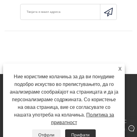
X
Ние користиме колачиња за да ви понудиме
подобро искуство во прелистувањето, да го
анализираме сообраќајот на страницата и да ја
персонализираме содржината. Со користење
Link
Sitemap
RSS
Xml
Политика за приватност
на оваа страница, вие се согласувате со
нашата употреба на колачиња.
Политика за
Авторски права © 2020-2022 Xiamen Liangju Rubber Technology Co.,
приватност
Ltd. - Стабилизаторска чаура, капак за прашина, гумени делови од
Отфрли
Прифати
коњ - сите права се задржани